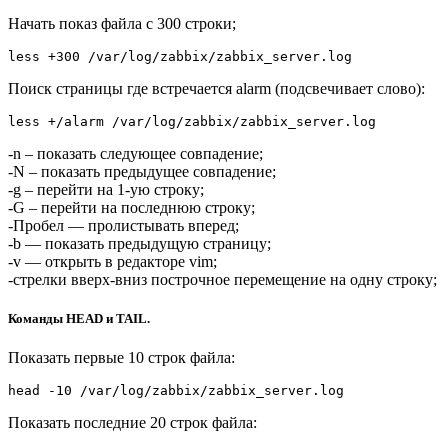
Начать показ файла с 300 строки;
less +300 /var/log/zabbix/zabbix_server.log
Поиск страницы где встречается alarm (подсвечивает слово):
less +/alarm /var/log/zabbix/zabbix_server.log
-n – показать следующее совпадение;
-N – показать предыдущее совпадение;
-g – перейти на 1-ую строку;
-G – перейти на последнюю строку;
-Пробел — пролистывать вперед;
-b — показать предыдущую страницу;
-v — открыть в редакторе vim;
-стрелки вверх-вниз построчное перемещение на одну строку;
Команды HEAD и TAIL.
Показать первые 10 строк файла:
head -10 /var/log/zabbix/zabbix_server.log
Показать последние 20 строк файла: