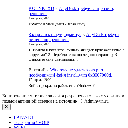
KOTNK_XD
к
AnyDesk требует лицензию,
решение.
4 августа, 2026
я хуесос #MetaQuest12 #YaKrutoy
Застрелись нахуй, админус
к
AnyDesk требует
лицензию, решение.
4 августа, 2026
1. Вбейте в гугл это: "скачать анидеск кряк бесплатно с
вирусами" 2. Перейдите на последнюю страницу 3.
Откройте сайт скачивания…
Евгений
к
Windows не удается открыть
необходимый файл install.wim 0x8007000d.
17 апреля, 2026
Rufus прекрасно работает с Windows 7.
Копирование материалов сайта разрешено только с указанием
прямой активной ссылки на источник. © Adminwin.ru
Закрыть
LAN\NET
Телефония \ VOIP
WI-FI