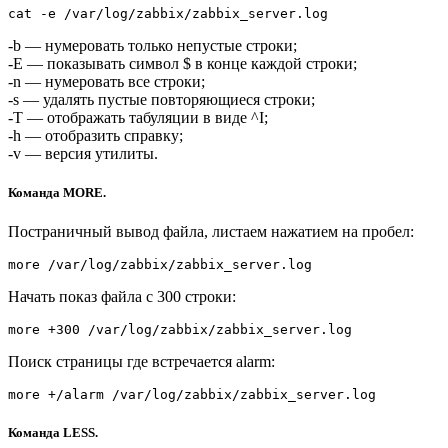
cat -e /var/log/zabbix/zabbix_server.log
-b — нумеровать только непустые строки;
-E — показывать символ $ в конце каждой строки;
-n — нумеровать все строки;
-s — удалять пустые повторяющиеся строки;
-T — отображать табуляции в виде ^I;
-h — отобразить справку;
-v — версия утилиты.
Команда MORE.
Постраничный вывод файла, листаем нажатием на пробел:
more /var/log/zabbix/zabbix_server.log
Начать показ файла с 300 строки:
more +300 /var/log/zabbix/zabbix_server.log
Поиск страницы где встречается alarm:
more +/alarm /var/log/zabbix/zabbix_server.log
Команда LESS.