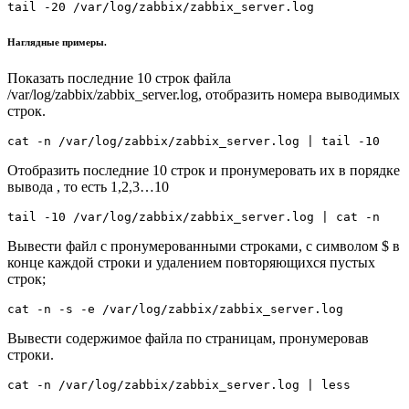
tail -20 /var/log/zabbix/zabbix_server.log
Наглядные примеры.
Показать последние 10 строк файла
/var/log/zabbix/zabbix_server.log, отобразить номера выводимых
строк.
cat -n /var/log/zabbix/zabbix_server.log | tail -10
Отобразить последние 10 строк и пронумеровать их в порядке
вывода , то есть 1,2,3…10
tail -10 /var/log/zabbix/zabbix_server.log | cat -n
Вывести файл с пронумерованными строками, с символом $ в
конце каждой строки и удалением повторяющихся пустых
строк;
cat -n -s -e /var/log/zabbix/zabbix_server.log
Вывести содержимое файла по страницам, пронумеровав
строки.
cat -n /var/log/zabbix/zabbix_server.log | less