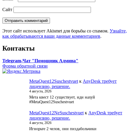
Сайт
Этот сайт использует Akismet для борьбы со спамом.
Узнайте,
как обрабатываются ваши данные комментариев
.
Контакты
Telegram-Чат "Помощник Админа"
Форма обратной связи
MetaQuest12Suschestvuet
к
AnyDesk требует
лицензию, решение.
4 августа, 2026
Мета квест 12 существует, иди нахуй
#MetaQuest12Suschestvuet
MetaQuest12NeSuschestvuet
к
AnyDesk требует
лицензию, решение.
4 августа, 2026
Игнорьте 2 челов, они пиздабольчики