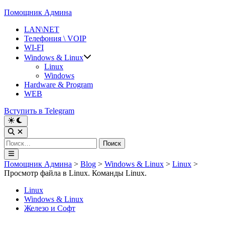
Перейти
Помощник Админа
к
LAN\NET
содержимому
Телефония \ VOIP
WI-FI
Windows & Linux
Linux
Windows
Hardware & Program
WEB
Вступить в Telegram
Переключить
на
Открыть
тёмный
поиск
Найти:
режим
Главное
меню
Помощник Админа
>
Blog
>
Windows & Linux
>
Linux
>
Просмотр файла в Linux. Команды Linux.
Опубликовано
Linux
в
Windows & Linux
Железо и Софт