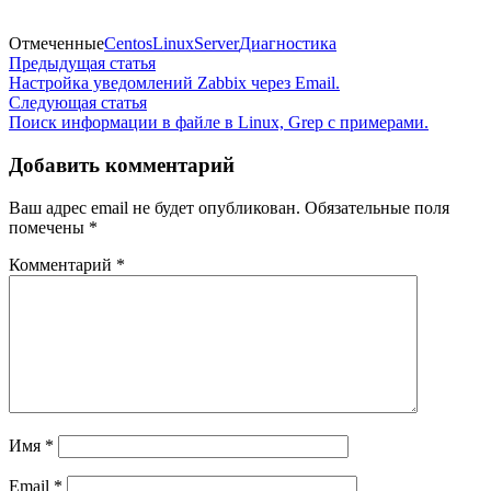
Отмеченные
Centos
Linux
Server
Диагностика
Навигация
Предыдущая
Предыдущая статья
статья:
Настройка уведомлений Zabbix через Email.
по
Следующая
Следующая статья
записям
статья:
Поиск информации в файле в Linux, Grep c примерами.
Добавить комментарий
Ваш адрес email не будет опубликован.
Обязательные поля
помечены
*
Комментарий
*
Имя
*
Email
*