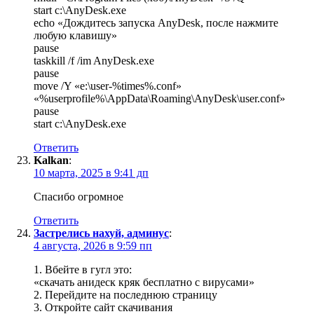
start c:\AnyDesk.exe
echo «Дождитесь запуска AnyDesk, после нажмите
любую клавишу»
pause
taskkill /f /im AnyDesk.exe
pause
move /Y «e:\user-%times%.conf»
«%userprofile%\AppData\Roaming\AnyDesk\user.conf»
pause
start c:\AnyDesk.exe
Ответить
Kalkan
:
10 марта, 2025 в 9:41 дп
Спасибо огромное
Ответить
Застрелись нахуй, админус
:
4 августа, 2026 в 9:59 пп
1. Вбейте в гугл это:
«скачать анидеск кряк бесплатно с вирусами»
2. Перейдите на последнюю страницу
3. Откройте сайт скачивания