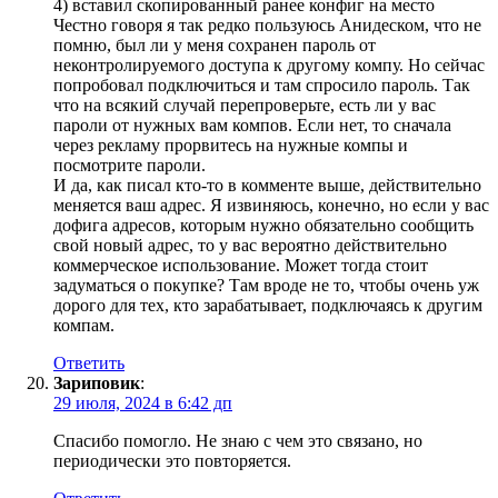
4) вставил скопированный ранее конфиг на место
Честно говоря я так редко пользуюсь Анидеском, что не
помню, был ли у меня сохранен пароль от
неконтролируемого доступа к другому компу. Но сейчас
попробовал подключиться и там спросило пароль. Так
что на всякий случай перепроверьте, есть ли у вас
пароли от нужных вам компов. Если нет, то сначала
через рекламу прорвитесь на нужные компы и
посмотрите пароли.
И да, как писал кто-то в комменте выше, действительно
меняется ваш адрес. Я извиняюсь, конечно, но если у вас
дофига адресов, которым нужно обязательно сообщить
свой новый адрес, то у вас вероятно действительно
коммерческое использование. Может тогда стоит
задуматься о покупке? Там вроде не то, чтобы очень уж
дорого для тех, кто зарабатывает, подключаясь к другим
компам.
Ответить
Зариповик
:
29 июля, 2024 в 6:42 дп
Спасибо помогло. Не знаю с чем это связано, но
периодически это повторяется.