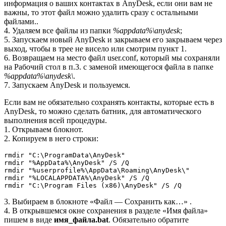
информация о ваших контактах в AnyDesk, если они вам не
важны, то этот файл можно удалить сразу с остальными
файлами..
4. Удаляем все файлы из папки
%appdata%\anydesk
;
5. Запускаем новый AnyDesk и закрываем его закрываем через
выход, чтобы в трее не висело или смотрим пункт 1.
6. Возвращаем на место файл user.conf, который мы сохраняли
на Рабочий стол в п.3. с заменой имеющегося файла в папке
%appdata%\anydesk\
.
7. Запускаем AnyDesk и пользуемся.
Если вам не обязательно сохранять контакты, которые есть в
AnyDesk, то можно сделать батник, для автоматического
выполнения всей процедуры.
1. Открываем блокнот.
2. Копируем в него строки:
rmdir "C:\ProgramData\AnyDesk"

rmdir "%AppData%\AnyDesk" /S /Q

rmdir "%userprofile%\AppData\Roaming\AnyDesk\"

rmdir "%LOCALAPPDATA%\AnyDesk" /S /Q

rmdir "C:\Program Files (x86)\AnyDesk" /S /Q
3. Выбираем в блокноте «Файл — Сохранить как…» .
4. В открывшемся окне сохранения в разделе «Имя файла»
пишем в виде
имя_файла.bat
. Обязательно обратите