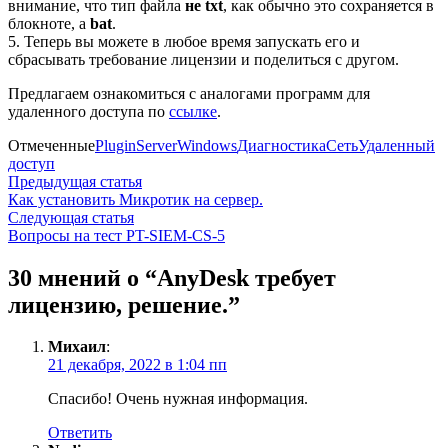
внимание, что тип файла
не txt
, как обычно это сохраняется в
блокноте, а
bat
.
5. Теперь вы можете в любое время запускать его и
сбрасывать требование лицензии и поделиться с другом.
Предлагаем ознакомиться с аналогами программ для
удаленного доступа по
ссылке
.
Отмеченные
Plugin
Server
Windows
Диагностика
Сеть
Удаленный
доступ
Навигация
Предыдущая
Предыдущая статья
статья:
Как установить Микротик на сервер.
по
Следующая
Следующая статья
записям
статья:
Вопросы на тест PT-SIEM-CS-5
30 мнений о “
AnyDesk требует
лицензию, решение.
”
Михаил
:
21 декабря, 2022 в 1:04 пп
Спасибо! Очень нужная информация.
Ответить