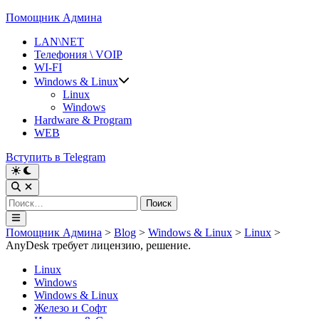
Перейти
Помощник Админа
к
LAN\NET
содержимому
Телефония \ VOIP
WI-FI
Windows & Linux
Linux
Windows
Hardware & Program
WEB
Вступить в Telegram
Переключить
на
Открыть
тёмный
поиск
Найти:
режим
Главное
меню
Помощник Админа
>
Blog
>
Windows & Linux
>
Linux
>
AnyDesk требует лицензию, решение.
Опубликовано
Linux
в
Windows
Windows & Linux
Железо и Софт