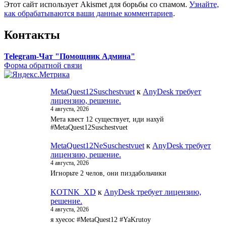
Этот сайт использует Akismet для борьбы со спамом.
Узнайте,
как обрабатываются ваши данные комментариев
.
Контакты
Telegram-Чат "Помощник Админа"
Форма обратной связи
MetaQuest12Suschestvuet
к
AnyDesk требует
лицензию, решение.
4 августа, 2026
Мета квест 12 существует, иди нахуй
#MetaQuest12Suschestvuet
MetaQuest12NeSuschestvuet
к
AnyDesk требует
лицензию, решение.
4 августа, 2026
Игнорьте 2 челов, они пиздабольчики
KOTNK_XD
к
AnyDesk требует лицензию,
решение.
4 августа, 2026
я хуесос #MetaQuest12 #YaKrutoy