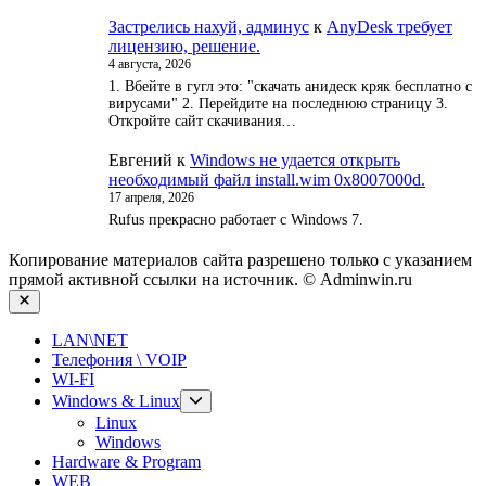
Застрелись нахуй, админус
к
AnyDesk требует
лицензию, решение.
4 августа, 2026
1. Вбейте в гугл это: "скачать анидеск кряк бесплатно с
вирусами" 2. Перейдите на последнюю страницу 3.
Откройте сайт скачивания…
Евгений
к
Windows не удается открыть
необходимый файл install.wim 0x8007000d.
17 апреля, 2026
Rufus прекрасно работает с Windows 7.
Копирование материалов сайта разрешено только с указанием
прямой активной ссылки на источник. © Adminwin.ru
Закрыть
LAN\NET
Телефония \ VOIP
WI-FI
Показывать
Windows & Linux
подменю
Linux
Windows
Hardware & Program
WEB