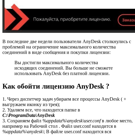
В последние две недели пользователи AnyDesk столкнулись с
проблемой на ограничение максимального количества
соединений в виде сообщения и покупки лицензии:
Вы достигли максимального количества
исходящих соединений. Вы больше не сможете
использовать AnyDesk без платной лицензии.
Как обойти лицензию AnyDesk ?
1. Через диспетчер задач убираем все процессы AnyDesk ( +
выгружаем иконку из трея);
2. Удаляем все, что находится папке в
C:\ProgramData\AnyDesk
3. Сохраняем файл
%appdata%\anydesk\user.conf
в любое место,
например на Рабочий стол . Файл user.conf находится в
%appdata%\anydesk\
; В файле user.conf находится вся