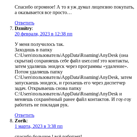
Спасибо огромное! А то я уж думал лицензию покупать,
а оказывается все просто…
Ответить
Dzmitry
:
20 февраля, 2023 в 12:38 пп
У меня получилось так.
Заходишь в папку
C:\Users\пользователь\AppData\Roaming\AnyDesk (она
скрытая) сохраняешь себе файл user.conf это контакты,
затем удаляешь энидеск через программы «удаление».
Потом удаляешь папку
C:\Users\пользователь\AppData\Roaming\AnyDesk, затем
запускаешь энидеск, и грохаешь его через диспетчер
задач. Открываешь снова папку
C:\Users\пользователь\AppData\Roaming\AnyDesk и
меняешь сохранённый ранее файл контактов. И гоу-гоу
работать не покладая рук.
Ответить
Zorik
:
1 марта, 2023 в 3:38 пп
спасибо большое ! всё работает!