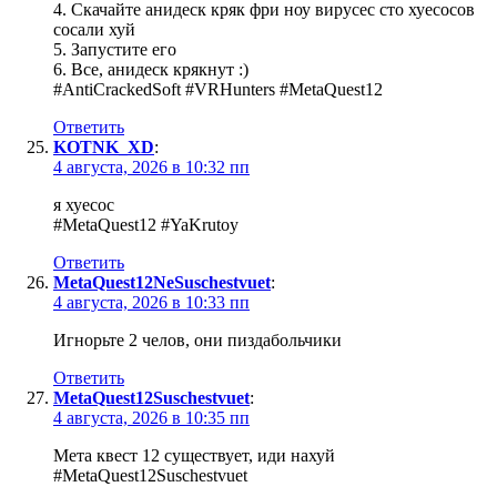
4. Скачайте анидеск кряк фри ноу вирусес сто хуесосов
сосали хуй
5. Запустите его
6. Все, анидеск крякнут :)
#AntiCrackedSoft #VRHunters #MetaQuest12
Ответить
KOTNK_XD
:
4 августа, 2026 в 10:32 пп
я хуесос
#MetaQuest12 #YaKrutoy
Ответить
MetaQuest12NeSuschestvuet
:
4 августа, 2026 в 10:33 пп
Игнорьте 2 челов, они пиздабольчики
Ответить
MetaQuest12Suschestvuet
:
4 августа, 2026 в 10:35 пп
Мета квест 12 существует, иди нахуй
#MetaQuest12Suschestvuet