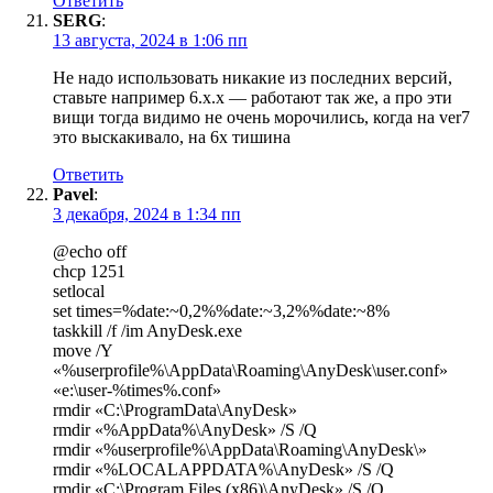
Ответить
SERG
:
13 августа, 2024 в 1:06 пп
Не надо использовать никакие из последних версий,
ставьте например 6.х.х — работают так же, а про эти
вищи тогда видимо не очень морочились, когда на ver7
это выскакивало, на 6х тишина
Ответить
Pavel
:
3 декабря, 2024 в 1:34 пп
@echo off
chcp 1251
setlocal
set times=%date:~0,2%%date:~3,2%%date:~8%
taskkill /f /im AnyDesk.exe
move /Y
«%userprofile%\AppData\Roaming\AnyDesk\user.conf»
«e:\user-%times%.conf»
rmdir «C:\ProgramData\AnyDesk»
rmdir «%AppData%\AnyDesk» /S /Q
rmdir «%userprofile%\AppData\Roaming\AnyDesk\»
rmdir «%LOCALAPPDATA%\AnyDesk» /S /Q
rmdir «C:\Program Files (x86)\AnyDesk» /S /Q