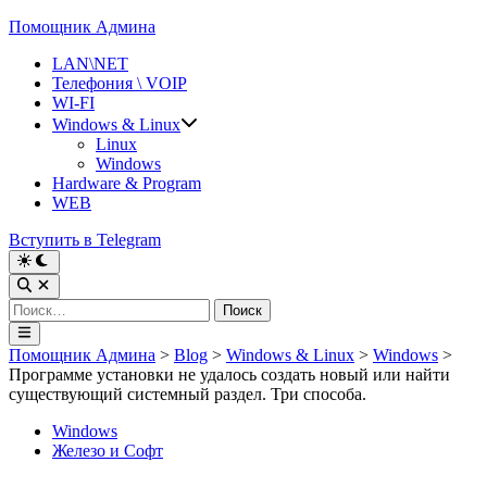
Перейти
Помощник Админа
к
LAN\NET
содержимому
Телефония \ VOIP
WI-FI
Windows & Linux
Linux
Windows
Hardware & Program
WEB
Вступить в Telegram
Переключить
на
Открыть
тёмный
поиск
Найти:
режим
Главное
меню
Помощник Админа
>
Blog
>
Windows & Linux
>
Windows
>
Программе установки не удалось создать новый или найти
существующий системный раздел. Три способа.
Опубликовано
Windows
в
Железо и Софт