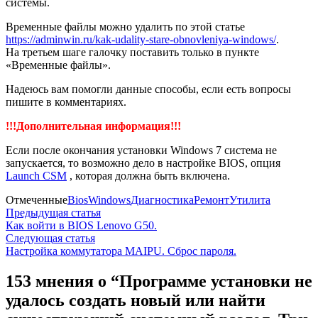
системы.
Временные файлы можно удалить по этой статье
https://adminwin.ru/kak-udality-stare-obnovleniya-windows/
.
На третьем шаге галочку поставить только в пункте
«Временные файлы».
Надеюсь вам помогли данные способы, если есть вопросы
пишите в комментариях.
!!!Дополнительная информация!!!
Если после окончания установки Windows 7 система не
запускается, то возможно дело в настройке BIOS, опция
Launch CSM
, которая должна быть включена.
Отмеченные
Bios
Windows
Диагностика
Ремонт
Утилита
Навигация
Предыдущая
Предыдущая статья
статья:
Как войти в BIOS Lenovo G50.
по
Следующая
Следующая статья
записям
статья:
Настройка коммутатора MAIPU. Сброс пароля.
153 мнения о “
Программе установки не
удалось создать новый или найти