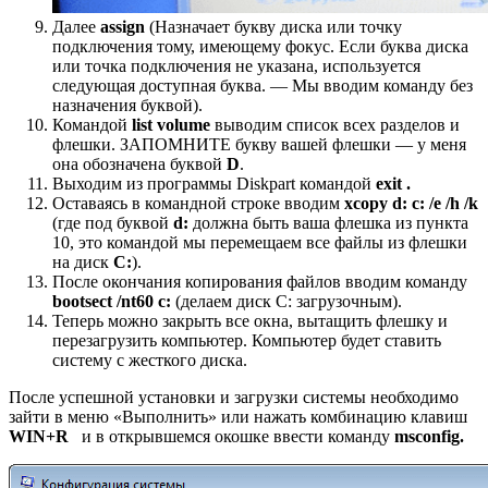
Далее
assign
(Назначает букву диска или точку
подключения тому, имеющему фокус. Если буква диска
или точка подключения не указана, используется
следующая доступная буква. — Мы вводим команду без
назначения буквой).
Командой
list volume
выводим список всех разделов и
флешки. ЗАПОМНИТЕ букву вашей флешки — у меня
она обозначена буквой
D
.
Выходим из программы Diskpart командой
exit .
Оставаясь в командной строке вводим
xcopy d: c: /e /h /k
(где под буквой
d
:
должна быть ваша флешка из пункта
10, это командой мы перемещаем все файлы из флешки
на диск
С:
).
После окончания копирования файлов вводим команду
bootsect /nt60 c:
(делаем диск С: загрузочным).
Теперь можно закрыть все окна, вытащить флешку и
перезагрузить компьютер. Компьютер будет ставить
систему с жесткого диска.
После успешной установки и загрузки системы необходимо
зайти в меню «Выполнить» или нажать комбинацию клавиш
WIN
+
R
и в открывшемся окошке ввести команду
msconfig
.