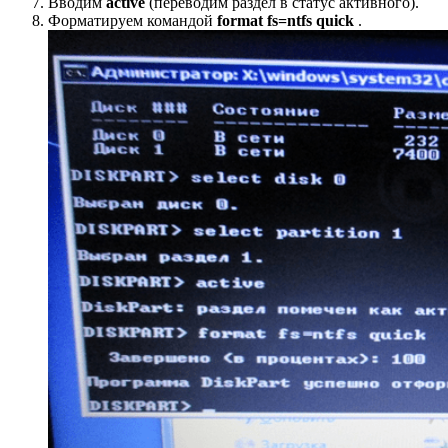
Вводим
active
(переводим раздел в статус активного).
Форматируем командой
format
fs=
ntfs
quick
.