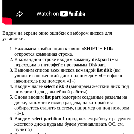
Видим на экране окно ошибки с выбором дисков для
установки.
Нажимаем комбинацию клавиш «
SHIFT + F10
» —
откроется командная строка.
В командной строке вводим команду
diskpart
(мы
переходим в интерфейс программы Diskpart.
Выводим список всех дисков командой
list
disk
(вы
увидите ваш жесткий диск под номером «0» и флеш
накопитель под номером «1»).
Вводим далее
select
disk 0
(выбираем жесткий диск под
номером 0 для дальнейшей работы).
Снова вводим
list part
(смотрим созданные разделы на
диске, запомните номер раздела, на который вы
собираетесь ставить систему, например он под номером
«
1
«).
Вводим
select
partition 1
(продолжаем работу с разделом
жесткого диска куда мы будем устанавливать ОС, см.
пункт 5)