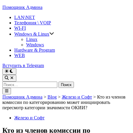
Перейти
Помощник Админа
к
LAN\NET
содержимому
Телефония \ VOIP
WI-FI
Windows & Linux
Linux
Windows
Hardware & Program
WEB
Вступить в Telegram
Переключить
на
Открыть
тёмный
поиск
Найти:
режим
Главное
меню
Помощник Админа
>
Blog
>
Железо и Софт
>
Кто из членов
комиссии по категорированию может инициировать
пересмотр категории значимости ОКИИ?
Опубликовано
Железо и Софт
в
Кто из членов комиссии по