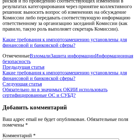
рисков и по проведению соответствующих изменений в
результатах категорирования через принятие коллективного
решения: выносить вопрос об изменениях на обсуждение
Комиссии либо передавать соответствующую информацию
ответственному за организацию заседаний Комиссии (как
правило, такую роль выполняет секретарь Комиссии).
Какие требования к импортозамещению установлены для
финансовой и банковской сферы?
Отмеченные
Взломали
Защита информации
Информационная
безопасность
Навигация
Предыдущая
Предыдущая статья
статья:
Какие требования к импортозамещению установлены для
по
финансовой и банковской сферы?
записям
Следующая
Следующая статья
статья:
Обязательно ли в значимых ОКИИ использовать
сертифицированные ОС и СУБД?
Добавить комментарий
Ваш адрес email не будет опубликован.
Обязательные поля
помечены
*
Комментарий
*