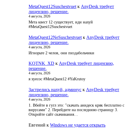
MetaQuest12Suschestvuet
к
AnyDesk требует
лицензию, решение.
4 августа, 2026
Мета квест 12 существует, иди нахуй
#MetaQuest12Suschestvuet
MetaQuest12NeSuschestvuet
к
AnyDesk требует
лицензию, решение.
4 августа, 2026
Игнорьте 2 челов, они пиздабольчики
KOTNK_XD
к
AnyDesk требует лицензию,
решение.
4 августа, 2026
я хуесос #MetaQuest12 #YaKrutoy
Застрелись нахуй, админус
к
AnyDesk требует
лицензию, решение.
4 августа, 2026
1. Вбейте в гугл это: "скачать анидеск кряк бесплатно с
вирусами" 2. Перейдите на последнюю страницу 3.
Откройте сайт скачивания…
Евгений
к
Windows не удается открыть