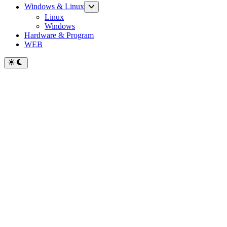
Показывать
Windows & Linux
подменю
Linux
Windows
Hardware & Program
WEB
Переключить
на
тёмный
режим