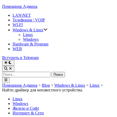
Перейти
Помощник Админа
к
LAN\NET
содержимому
Телефония \ VOIP
WI-FI
Windows & Linux
Linux
Windows
Hardware & Program
WEB
Вступить в Telegram
Переключить
на
Открыть
тёмный
поиск
Найти:
режим
Главное
меню
Помощник Админа
>
Blog
>
Windows & Linux
>
Linux
>
Найти драйвер для неизвестного устройства.
Опубликовано
Linux
в
Windows
Железо и Софт
Интернет & Сети