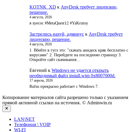
KOTNK_XD
к
AnyDesk требует лицензию,
решение.
4 августа, 2026
я хуесос #MetaQuest12 #YaKrutoy
Застрелись нахуй, админус
к
AnyDesk требует
лицензию, решение.
4 августа, 2026
1. Вбейте в гугл это: "скачать анидеск кряк бесплатно с
вирусами" 2. Перейдите на последнюю страницу 3.
Откройте сайт скачивания…
Евгений
к
Windows не удается открыть
необходимый файл install.wim 0x8007000d.
17 апреля, 2026
Rufus прекрасно работает с Windows 7.
Копирование материалов сайта разрешено только с указанием
прямой активной ссылки на источник. © Adminwin.ru
Закрыть
LAN\NET
Телефония \ VOIP
WI-FI