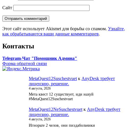
Сайт
Этот сайт использует Akismet для борьбы со спамом.
Узнайте,
как обрабатываются ваши данные комментариев
.
Контакты
Telegram-Чат "Помощник Админа"
Форма обратной связи
MetaQuest12Suschestvuet
к
AnyDesk требует
лицензию, решение.
4 августа, 2026
Мета квест 12 существует, иди нахуй
#MetaQuest12Suschestvuet
MetaQuest12NeSuschestvuet
к
AnyDesk требует
лицензию, решение.
4 августа, 2026
Игнорьте 2 челов, они пиздабольчики