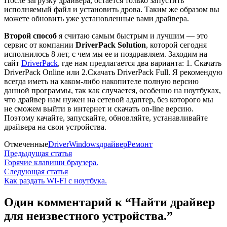
После загрузку драйвера, остается только запустить
исполняемый файл и установить дрова. Таким же образом вы
можете обновить уже установленные вами драйвера.
Второй способ
я считаю самым быстрым и лучшим — это
сервис от компании
DriverPack Solution
, которой сегодня
исполнилось 8 лет, с чем мы ее и поздравляем. Заходим на
сайт
DriverPack
, где нам предлагается два варианта: 1. Скачать
DriverPack Online или 2.Скачать DriverPack Full. Я рекомендую
всегда иметь на каком-либо накопителе полную версию
данной программы, так как случается, особенно на ноутбуках,
что драйвер нам нужен на сетевой адаптер, без которого мы
не сможем выйти в интернет и скачать on-line версию.
Поэтому качайте, запускайте, обновляйте, устанавливайте
драйвера на свои устройства.
Отмеченные
Driver
Windows
драйвер
Ремонт
Навигация
Предыдущая
Предыдущая статья
статья:
Горячие клавиши браузера.
по
Следующая
Следующая статья
записям
статья:
Как раздать WI-FI c ноутбука.
Один комментарий к “
Найти драйвер
для неизвестного устройства.
”