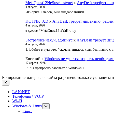
MetaQuest12NeSuschestvuet
к
AnyDesk требует лиц
4 августа, 2026
Игнорьте 2 челов, они пиздабольчики
KOTNK_XD
к
AnyDesk требует лицензию, решен
4 августа, 2026
я хуесос #MetaQuest12 #YaKrutoy
Застрелись нахуй, админус
к
AnyDesk требует лиц
4 августа, 2026
1. Вбейте в гугл это: "скачать анидеск кряк бесплатно 
Евгений
к
Windows не удается открыть необходимы
17 апреля, 2026
Rufus прекрасно работает с Windows 7.
Копирование материалов сайта разрешено только с указанием 
Закрыть
LAN\NET
Телефония \ VOIP
WI-FI
Показывать
Windows & Linux
подменю
Linux