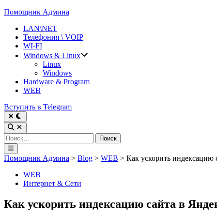
Перейти
Помощник Админа
к
LAN\NET
содержимому
Телефония \ VOIP
WI-FI
Windows & Linux
Linux
Windows
Hardware & Program
WEB
Вступить в Telegram
Переключить
на
Открыть
тёмный
поиск
Найти:
режим
Главное
меню
Помощник Админа
>
Blog
>
WEB
>
Как ускорить индексацию с
Опубликовано
WEB
в
Интернет & Сети
Как ускорить индексацию сайта в Яндек