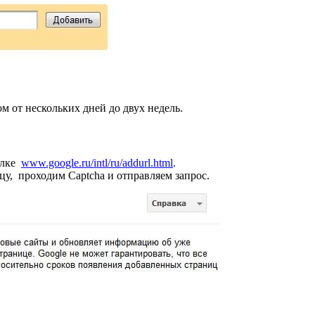
 от нескольких дней до двух недель.
ылке
www.google.ru/intl/ru/addurl.html
.
цу, проходим Captcha и отправляем запрос.