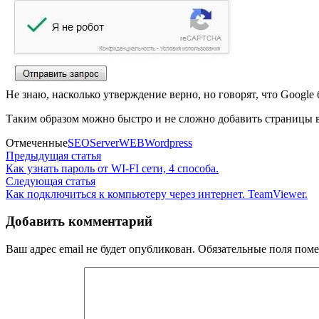
Не знаю, насколько утверждение верно, но говорят, что Google
Таким образом можно быстро и не сложно добавить страницы в
Отмеченные
SEO
Server
WEB
Wordpress
Навигация
Предыдущая
Предыдущая статья
статья:
Как узнать пароль от WI-FI сети, 4 способа.
по
Следующая
Следующая статья
записям
статья:
Как подключиться к компьютеру через интернет. TeamViewer.
Добавить комментарий
Ваш адрес email не будет опубликован.
Обязательные поля пом