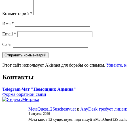
Комментарий
*
Имя
*
Email
*
Сайт
Этот сайт использует Akismet для борьбы со спамом.
Узнайте, 
Контакты
Telegram-Чат "Помощник Админа"
Форма обратной связи
MetaQuest12Suschestvuet
к
AnyDesk требует лицен
4 августа, 2026
Мета квест 12 существует, иди нахуй #MetaQuest12Susche