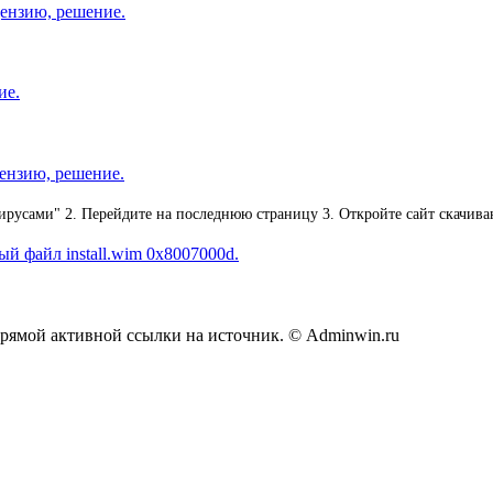
ензию, решение.
ие.
ензию, решение.
с вирусами" 2. Перейдите на последнюю страницу 3. Откройте сайт скачи
й файл install.wim 0x8007000d.
прямой активной ссылки на источник. © Adminwin.ru